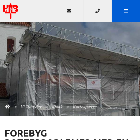
Vi Tilbyder
Kloak
Rottespærre
FOREBYG