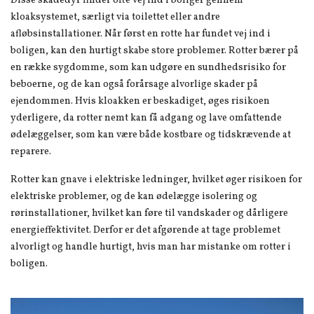
Disse skadedyr finder ofte vej ind i boliger gennem
kloaksystemet, særligt via toilettet eller andre
afløbsinstallationer. Når først en rotte har fundet vej ind i
boligen, kan den hurtigt skabe store problemer. Rotter bærer på
en række sygdomme, som kan udgøre en sundhedsrisiko for
beboerne, og de kan også forårsage alvorlige skader på
ejendommen. Hvis kloakken er beskadiget, øges risikoen
yderligere, da rotter nemt kan få adgang og lave omfattende
ødelæggelser, som kan være både kostbare og tidskrævende at
reparere.
Rotter kan gnave i elektriske ledninger, hvilket øger risikoen for
elektriske problemer, og de kan ødelægge isolering og
rørinstallationer, hvilket kan føre til vandskader og dårligere
energieffektivitet. Derfor er det afgørende at tage problemet
alvorligt og handle hurtigt, hvis man har mistanke om rotter i
boligen.