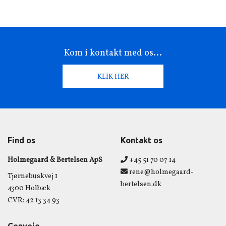
Kom i kontakt med os...
KLIK HER
Udfyld formularen nedenfor for at komme i kontakt med os. Du kan
Find os
Kontakt os
også ringe til os på telefonnummeret i bunden af siden.
Holmegaard & Bertelsen ApS
+45 51 70 07 14
rene@holmegaard-
Tjørnebuskvej 1
bertelsen.dk
4300 Holbæk
CVR: 42 13 34 93