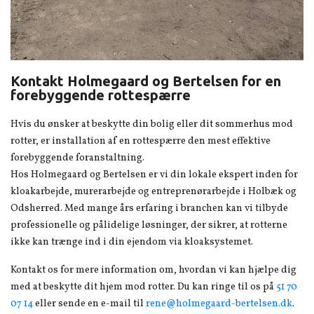
Kontakt Holmegaard og Bertelsen for en
forebyggende rottespærre
Hvis du ønsker at beskytte din bolig eller dit sommerhus mod
rotter, er installation af en rottespærre den mest effektive
forebyggende foranstaltning.
Hos Holmegaard og Bertelsen er vi din lokale ekspert inden for
kloakarbejde, murerarbejde og entreprenørarbejde i Holbæk og
Odsherred. Med mange års erfaring i branchen kan vi tilbyde
professionelle og pålidelige løsninger, der sikrer, at rotterne
ikke kan trænge ind i din ejendom via kloaksystemet.
Kontakt os for mere information om, hvordan vi kan hjælpe dig
med at beskytte dit hjem mod rotter. Du kan ringe til os på
51 70
07 14
eller sende en e-mail til
rene@holmegaard-bertelsen.dk
.